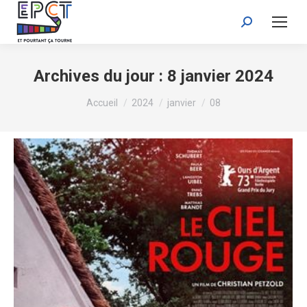
Recherche
:
Archives du jour :
8 janvier 2024
Vous êtes ici :
Accueil
2024
janvier
08