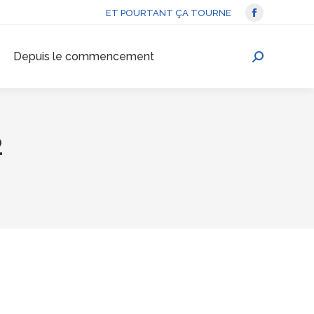
ET POURTANT ÇA TOURNE
La
page
Depuis le commencement
Facebook
Recherche
s'ouvre
:
dans
une
nouvelle
2
fenêtre