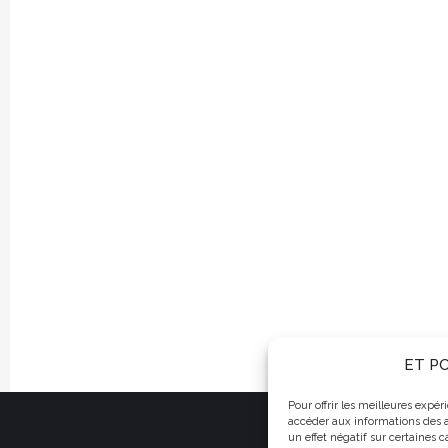
ET PO
Pour offrir les meilleures expé
ET POURTANT ÇA
accéder aux informations des a
un effet négatif sur certaines c