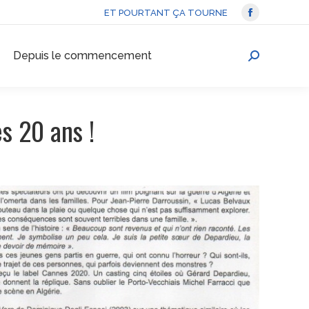
ET POURTANT ÇA TOURNE
La
page
Depuis le commencement
Facebook
Recherche
s'ouvre
:
dans
une
es 20 ans !
nouvelle
fenêtre