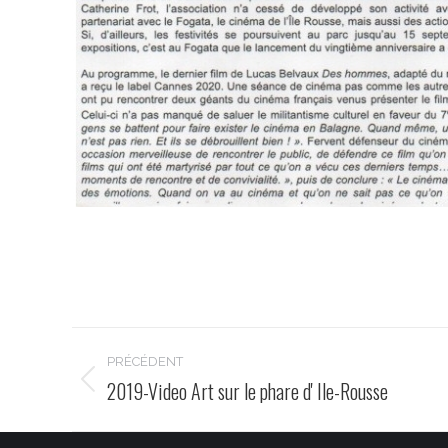
Navigation
PRÉCÉDENT
de
2019-Video Art sur le phare d' Ile-Rousse
Onglet
précédent
commentaire