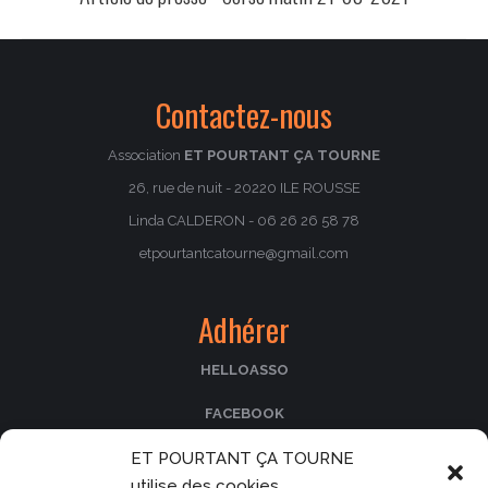
similaires
Contactez-nous
Association
ET POURTANT ÇA TOURNE
26, rue de nuit - 20220 ILE ROUSSE
Linda CALDERON - 06 26 26 58 78
etpourtantcatourne@gmail.com
Adhérer
HELLOASSO
FACEBOOK
ET POURTANT ÇA TOURNE
PASSCULTURA
utilise des cookies