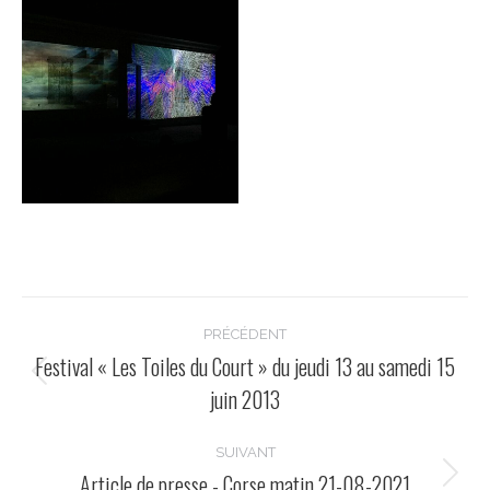
Navigation
PRÉCÉDENT
de
Festival « Les Toiles du Court » du jeudi 13 au samedi 15
Onglet
juin 2013
commentaire
précédent
SUIVANT
Article de presse - Corse matin 21-08-2021
Projets