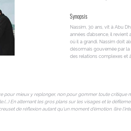
Synopsis
Nassim, 30 ans, vit à Abu Dh
années d’absence, il revient 
où il a grandi. Nassim doit alo
désormais gouvernée par la L
des relations complexes et à c
ture pour mieux y replonger, non pour gommer toute critique m
e.(...) En alternant les gros plans sur les visages et le défi
creuset de réflexion autant qu'un moment d'émotion. (lire l'intég