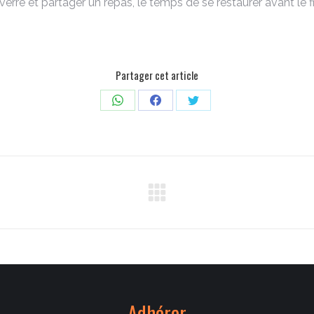
erre et partager un repas, le temps de se restaurer avant le f
Partager cet article
Partager
Partager
Partager
sur
sur
sur
WhatsApp
Facebook
Twitter
Article
suivant
:
Adhérer