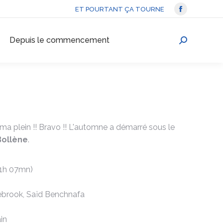
ET POURTANT ÇA TOURNE
La
page
Depuis le commencement
Facebook
Recherche
s'ouvre
:
dans
une
nouvelle
fenêtre
ma plein !! Bravo !! L'automne a démarré sous le
Bollène
.
(1h 07mn)
ebrook, Saïd Benchnafa
in