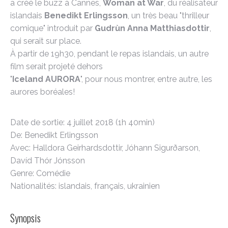
a créé le buzz à Cannes,
Woman at War
, du réalisateur
islandais
Benedikt Erlingsson
, un très beau "thrilleur
comique" introduit par
Gudrùn Anna Matthiasdottir
,
qui serait sur place.
À partir de 19h30, pendant le repas islandais, un autre
film serait projeté dehors
"
Iceland AURORA
", pour nous montrer, entre autre, les
aurores boréales!
Date de sortie: 4 juillet 2018 (1h 40min)
De: Benedikt Erlingsson
Avec: Halldora Geirhardsdottir, Jóhann Sigurðarson,
Davíd Thór Jónsson
Genre: Comédie
Nationalités: islandais, français, ukrainien
Synopsis