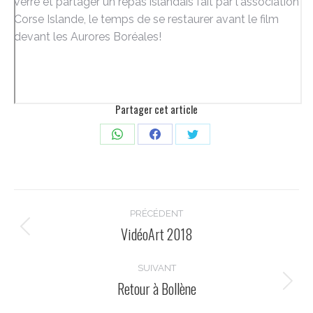
verre et partager un repas islandais fait par l'association
Corse Islande, le temps de se restaurer avant le film
devant les Aurores Boréales!
Partager cet article
Partager
Partager
Partager
sur
sur
sur
WhatsApp
Facebook
Twitter
Navigation
PRÉCÉDENT
article
VidéoArt 2018
Article
précédent
:
SUIVANT
Retour à Bollène
Article
suivant