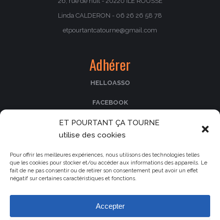
26, rue de nuit - 20220 ILE ROUSSE
Linda CALDERON - 06 26 26 58 78
etpourtantcatourne@gmail.com
Adhérer
HELLOASSO
FACEBOOK
PASSCULTURA
ET POURTANT ÇA TOURNE
utilise des cookies
Nos partenaires
Pour offrir les meilleures expériences, nous utilisons des technologies telles
que les cookies pour stocker et/ou accéder aux informations des appareils. Le
fait de ne pas consentir ou de retirer son consentement peut avoir un effet
Le cinéma La Fogata
négatif sur certaines caractéristiques et fonctions.
Le Parc de Saleccia
La collectivité de Corse
Accepter
La municipalité d'Île-Rousse