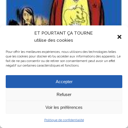
ET POURTANT ÇA TOURNE
utilise des cookies
Pour offrir les meilleures expériences, nous utilisons des technologies telles
que les cookies pour stocker et/ou accéder aux informations des appareils. Le
fait de ne pas consentir ou de retirer son consentement peut avoir un effet
négatif sur certaines caractéristiques et fonctions.
Accepter
Refuser
Mentions légales
ET POURTANT ÇA TOURNE - association de cinéma en Balagne en
Voir les préférences
Haute-Corse
Politique de confidentialité