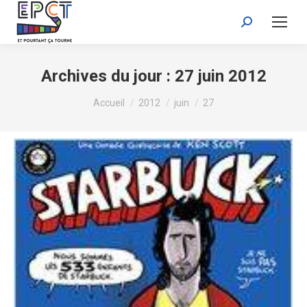
Recherche
:
Archives du jour :
27 juin 2012
Vous êtes ici :
Accueil
2012
juin
27