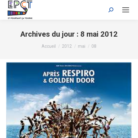
Recherche
:
Archives du jour :
8 mai 2012
Vous êtes ici :
Accueil
2012
mai
08