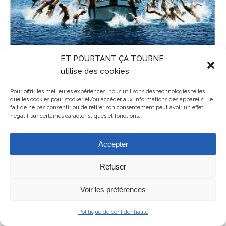
ET POURTANT ÇA TOURNE
utilise des cookies
Pour offrir les meilleures expériences, nous utilisons des technologies telles
que les cookies pour stocker et/ou accéder aux informations des appareils. Le
fait de ne pas consentir ou de retirer son consentement peut avoir un effet
négatif sur certaines caractéristiques et fonctions.
Accepter
Refuser
Mentions légales
ET POURTANT ÇA TOURNE - association de cinéma en Balagne en
Voir les préférences
Haute-Corse
Politique de confidentialité