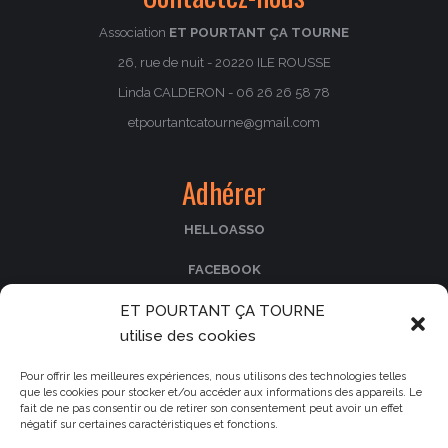
Association
ET POURTANT ÇA TOURNE
26, rue de nuit - 20220 ILE ROUSSE
Linda CALDERON - 06 26 26 58 78
etpourtantcatourne@gmail.com
Adhérer
HELLOASSO
FACEBOOK
ET POURTANT ÇA TOURNE
PASSCULTURA
utilise des cookies
Nos partenaires
Pour offrir les meilleures expériences, nous utilisons des technologies telles
que les cookies pour stocker et/ou accéder aux informations des appareils. Le
fait de ne pas consentir ou de retirer son consentement peut avoir un effet
Le cinéma La Fogata
négatif sur certaines caractéristiques et fonctions.
Le Parc de Saleccia