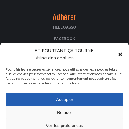
Adhérer
HELLOASSO
FACEBOOK
ET POURTANT ÇA TOURNE
PASSCULTURA
utilise des cookies
Nos partenaires
Pour offrir les meilleures expériences, nous utilisons des technologies telles
que les cookies pour stocker et/ou accéder aux informations des appareils. Le
fait de ne pas consentir ou de retirer son consentement peut avoir un effet
Le cinéma La Fogata
négatif sur certaines caractéristiques et fonctions.
Le Parc de Saleccia
La collectivité de Corse
Accepter
La municipalité d'Île-Rousse
Refuser
Voir les préférences