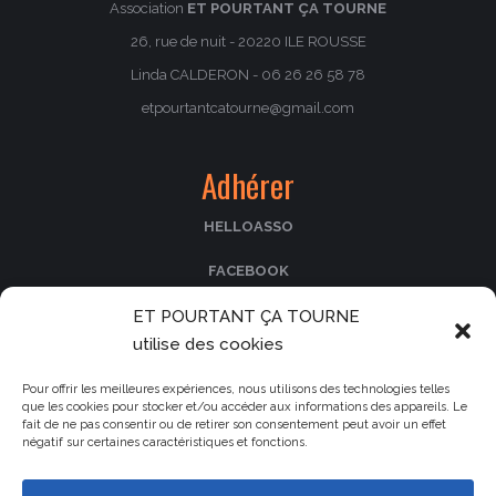
Association
ET POURTANT ÇA TOURNE
26, rue de nuit - 20220 ILE ROUSSE
Linda CALDERON - 06 26 26 58 78
etpourtantcatourne@gmail.com
Adhérer
HELLOASSO
FACEBOOK
PASSCULTURA
ET POURTANT ÇA TOURNE
utilise des cookies
Nos partenaires
Pour offrir les meilleures expériences, nous utilisons des technologies telles
que les cookies pour stocker et/ou accéder aux informations des appareils. Le
fait de ne pas consentir ou de retirer son consentement peut avoir un effet
Le cinéma La Fogata
négatif sur certaines caractéristiques et fonctions.
Le Parc de Saleccia