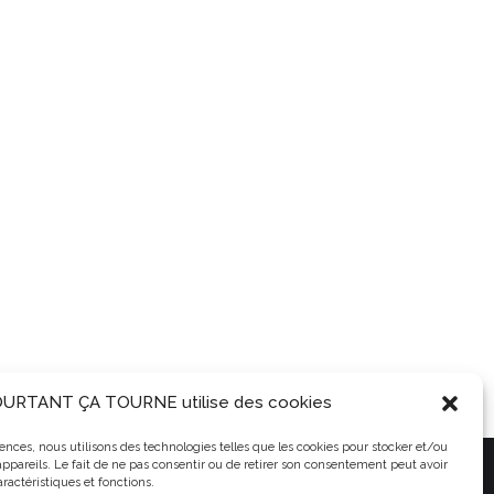
URTANT ÇA TOURNE utilise des cookies
riences, nous utilisons des technologies telles que les cookies pour stocker et/ou
ppareils. Le fait de ne pas consentir ou de retirer son consentement peut avoir
 TOURNE - association de cinéma en Balagne en Haute-Corse
aractéristiques et fonctions.