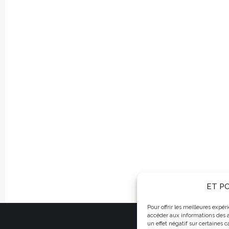
ET PO
Pour offrir les meilleures expé
accéder aux informations des a
ET POURTANT ÇA
un effet négatif sur certaines c