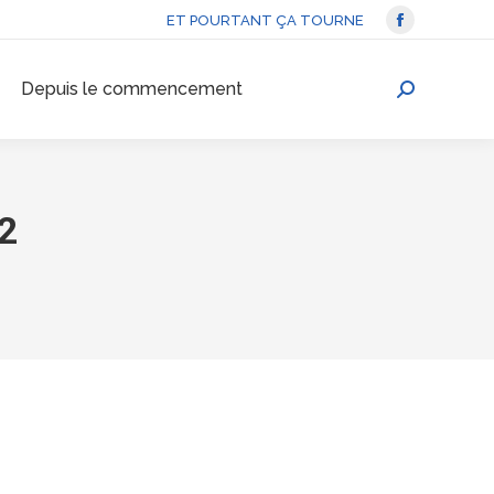
ET POURTANT ÇA TOURNE
La
page
Depuis le commencement
Facebook
Recherche
s'ouvre
:
dans
une
nouvelle
22
fenêtre