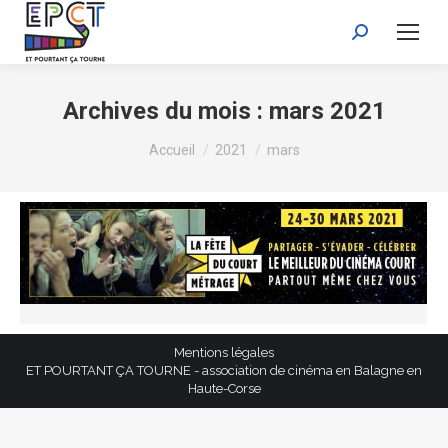
Recherche
:
Archives du mois :
mars 2021
Vous êtes ici :
Accueil
2021
mars
Mentions légales
ET POURTANT ÇA TOURNE - association de cinéma en Balagne en
Haute-Corse