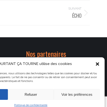
SUIVANT
ÉCHO
Nos partenaires
Le cinéma La Fogata
URTANT ÇA TOURNE utilise des cookies
Le Parc de Saleccia
riences, nous utilisons des technologies telles que les cookies pour stocker et/ou
La collectivité de Corse
ppareils. Le fait de ne pas consentir ou de retirer son consentement peut avoir
aractéristiques et fonctions.
La municipalité d'Île-Rousse
Refuser
Voir les préférences
Politique de confidentialité