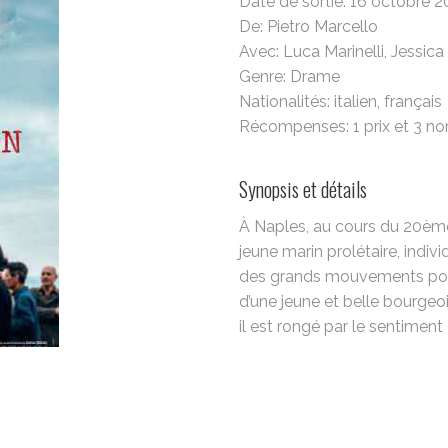
Date de sortie: 16 octobre 
De: Pietro Marcello
Avec: Luca Marinelli, Jessica
Genre: Drame
Nationalités: italien, français
Récompenses: 1 prix et 3 no
Synopsis et détails
À Naples, au cours du 20ème 
jeune marin prolétaire, indi
des grands mouvements polit
d’une jeune et belle bourgeois
il est rongé par le sentiment d