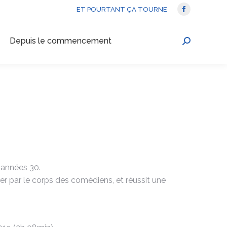
ET POURTANT ÇA TOURNE
La
page
Depuis le commencement
Facebook
Recherche
s'ouvre
:
dans
une
nouvelle
fenêtre
 années 30.
er par le corps des comédiens, et réussit une