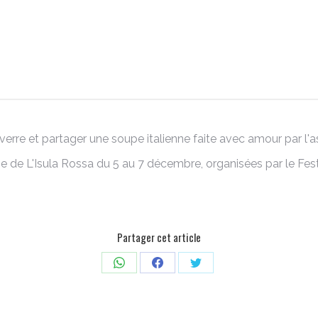
rre et partager une soupe italienne faite avec amour par l'ass
e de L'Isula Rossa du 5 au 7 décembre, organisées par le Fes
Partager cet article
Partager
Partager
Partager
sur
sur
sur
WhatsApp
Facebook
Twitter