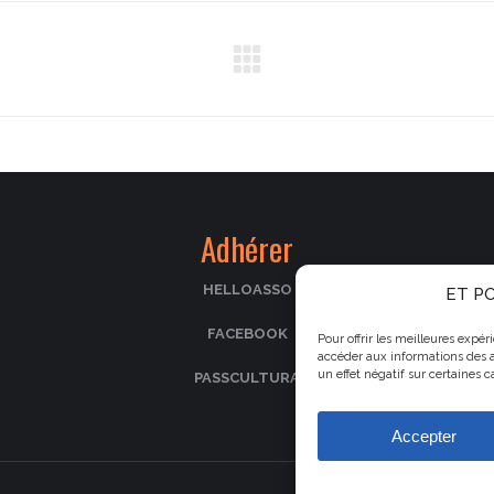
Article
suivant
:
Adhérer
HELLOASSO
ET PO
FACEBOOK
Pour offrir les meilleures expé
accéder aux informations des a
un effet négatif sur certaines c
PASSCULTURA
Accepter