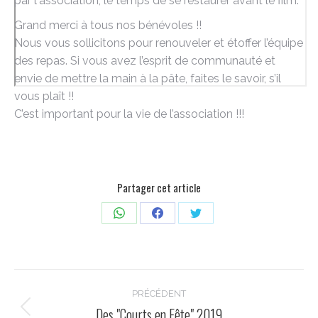
par l'association, le temps de se restaurer avant le film.
Grand merci à tous nos bénévoles !!
Nous vous sollicitons pour renouveler et étoffer l’équipe
des repas. Si vous avez l’esprit de communauté et
envie de mettre la main à la pâte, faites le savoir, s’il
vous plaît !!
C’est important pour la vie de l’association !!!
Partager cet article
Partager
Partager
Partager
sur
sur
sur
WhatsApp
Facebook
Twitter
Navigation
PRÉCÉDENT
Des "Courts en Fête" 2019
Article