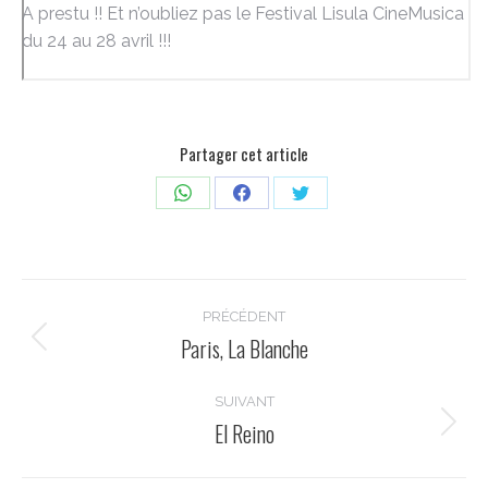
A prestu !! Et n’oubliez pas le Festival Lisula CineMusica
du 24 au 28 avril !!!
Partager cet article
Partager
Partager
Partager
sur
sur
sur
WhatsApp
Facebook
Twitter
Navigation
PRÉCÉDENT
article
Paris, La Blanche
Article
précédent
:
SUIVANT
El Reino
Article
suivant
: