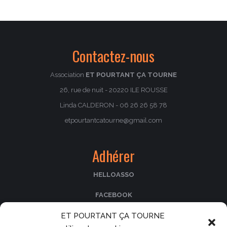
Contactez-nous
Association
ET POURTANT ÇA TOURNE
26, rue de nuit - 20220 ILE ROUSSE
Linda CALDERON - 06 26 26 58 78
etpourtantcatourne@gmail.com
Adhérer
HELLOASSO
FACEBOOK
ET POURTANT ÇA TOURNE
PASSCULTURA