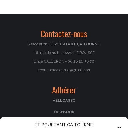
:
Contactez-nous
Association
ET POURTANT ÇA TOURNE
26, rue de nuit - 20220 ILE ROUSSE
Linda CALDERON - 06 26 26 58 78
etpourtantcatourne@gmail.com
Adhérer
HELLOASSO
FACEBOOK
PASSCULTURA
ET POURTANT ÇA TOURNE