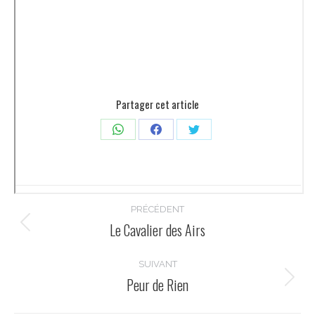
Partager cet article
Partager
Partager
Partager
sur
sur
sur
WhatsApp
Facebook
Twitter
Navigation
PRÉCÉDENT
article
Le Cavalier des Airs
Article
précédent
:
SUIVANT
Peur de Rien
Article
suivant