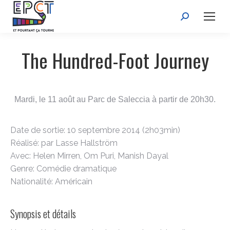
Recherche
:
The Hundred-Foot Journey
Mardi, le 11 août au Parc de Saleccia à partir de 20h30.
Date de sortie: 10 septembre 2014 (2h03min)
Réalisé: par Lasse Hallström
Avec: Helen Mirren, Om Puri, Manish Dayal
Genre: Comédie dramatique
Nationalité: Américain
Synopsis et détails