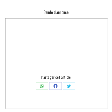
Bande d'annonce
Partager cet article
Partager
Partager
Partager
sur
sur
sur
WhatsApp
Facebook
Twitter
Navigation