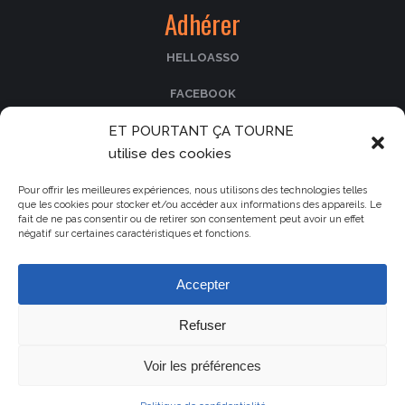
Adhérer
HELLOASSO
FACEBOOK
ET POURTANT ÇA TOURNE
PASSCULTURA
utilise des cookies
Nos partenaires
Pour offrir les meilleures expériences, nous utilisons des technologies telles
que les cookies pour stocker et/ou accéder aux informations des appareils. Le
fait de ne pas consentir ou de retirer son consentement peut avoir un effet
Le cinéma La Fogata
négatif sur certaines caractéristiques et fonctions.
Le Parc de Saleccia
La collectivité de Corse
Accepter
La municipalité d'Île-Rousse
Refuser
Voir les préférences
Mentions légales
ET POURTANT ÇA TOURNE - association de cinéma en Balagne en