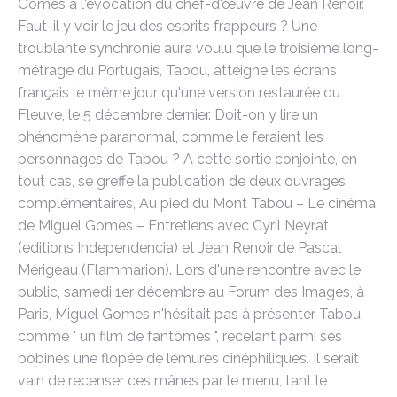
Gomes à l'évocation du chef-d'œuvre de Jean Renoir.
Faut-il y voir le jeu des esprits frappeurs ? Une
troublante synchronie aura voulu que le troisième long-
métrage du Portugais, Tabou, atteigne les écrans
français le même jour qu'une version restaurée du
Fleuve, le 5 décembre dernier. Doit-on y lire un
phénomène paranormal, comme le feraient les
personnages de Tabou ? A cette sortie conjointe, en
tout cas, se greffe la publication de deux ouvrages
complémentaires, Au pied du Mont Tabou – Le cinéma
de Miguel Gomes – Entretiens avec Cyril Neyrat
(éditions Independencia) et Jean Renoir de Pascal
Mérigeau (Flammarion). Lors d'une rencontre avec le
public, samedi 1er décembre au Forum des Images, à
Paris, Miguel Gomes n'hésitait pas à présenter Tabou
comme " un film de fantômes ", recelant parmi ses
bobines une flopée de lémures cinéphiliques. Il serait
vain de recenser ces mânes par le menu, tant le