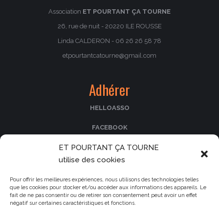
Association
ET POURTANT ÇA TOURNE
26, rue de nuit - 20220 ILE ROUSSE
Linda CALDERON - 06 26 26 58 78
etpourtantcatourne@gmail.com
Adhérer
HELLOASSO
FACEBOOK
ET POURTANT ÇA TOURNE
PASSCULTURA
utilise des cookies
Nos partenaires
Pour offrir les meilleures expériences, nous utilisons des technologies telles
que les cookies pour stocker et/ou accéder aux informations des appareils. Le
fait de ne pas consentir ou de retirer son consentement peut avoir un effet
Le cinéma La Fogata
négatif sur certaines caractéristiques et fonctions.
Le Parc de Saleccia