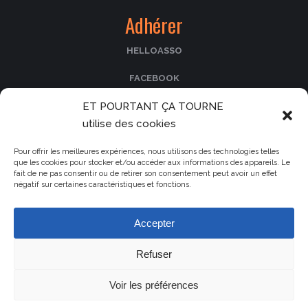
Adhérer
HELLOASSO
FACEBOOK
ET POURTANT ÇA TOURNE
PASSCULTURA
utilise des cookies
Nos partenaires
Pour offrir les meilleures expériences, nous utilisons des technologies telles
que les cookies pour stocker et/ou accéder aux informations des appareils. Le
fait de ne pas consentir ou de retirer son consentement peut avoir un effet
Le cinéma La Fogata
négatif sur certaines caractéristiques et fonctions.
Le Parc de Saleccia
La collectivité de Corse
Accepter
La municipalité d'Île-Rousse
Refuser
Voir les préférences
Mentions légales