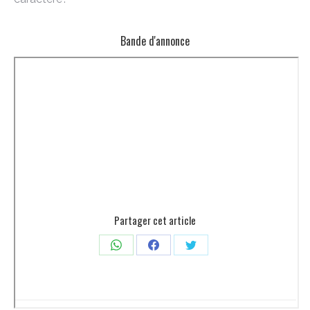
Bande d'annonce
Partager cet article
Partager
Partager
Partager
sur
sur
sur
WhatsApp
Facebook
Twitter