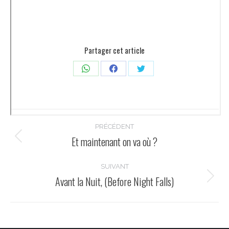
Partager cet article
Partager
Partager
Partager
sur
sur
sur
WhatsApp
Facebook
Twitter
Navigation
PRÉCÉDENT
article
Et maintenant on va où ?
Article
précédent
:
SUIVANT
Avant la Nuit, (Before Night Falls)
Article
suivant
: