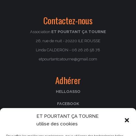
Contactez-nous
Association
ET POURTANT ÇA TOURNE
26, rue de nuit - 20220 ILE ROUSSE
Linda CALDERON - 06 26 26 58 78
etpourtantcatourne@gmail.com
Adhérer
HELLOASSO
FACEBOOK
ET POURTANT ÇA TOURNE
PASSCULTURA
utilise des cookies