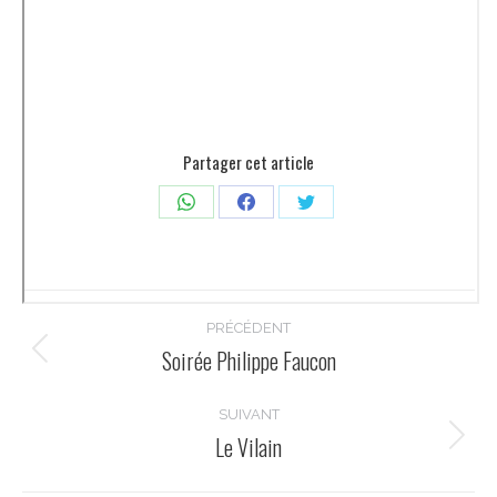
Partager cet article
Partager
Partager
Partager
sur
sur
sur
WhatsApp
Facebook
Twitter
Navigation
PRÉCÉDENT
article
Soirée Philippe Faucon
Article
précédent
:
SUIVANT
Le Vilain
Article
suivant