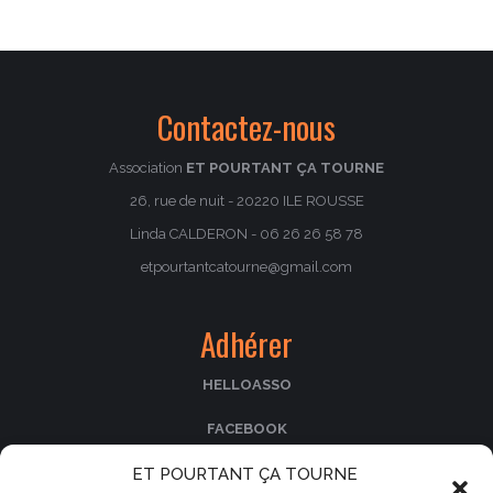
:
Contactez-nous
Association
ET POURTANT ÇA TOURNE
26, rue de nuit - 20220 ILE ROUSSE
Linda CALDERON - 06 26 26 58 78
etpourtantcatourne@gmail.com
Adhérer
HELLOASSO
FACEBOOK
ET POURTANT ÇA TOURNE
PASSCULTURA