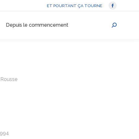
ET POURTANT ÇA TOURNE
La
page
Depuis le commencement
Facebook
Recherche
s'ouvre
:
dans
une
nouvelle
fenêtre
e Rousse
1994